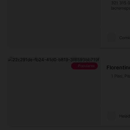
321 315 
lacremepa
Comi
Populares
Florentin
1 Piso
,
Pi
Helad