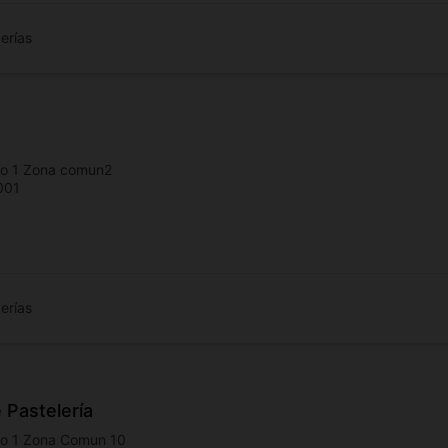
erías
so 1 Zona comun2
001
erías
 Pastelería
so 1 Zona Comun 10