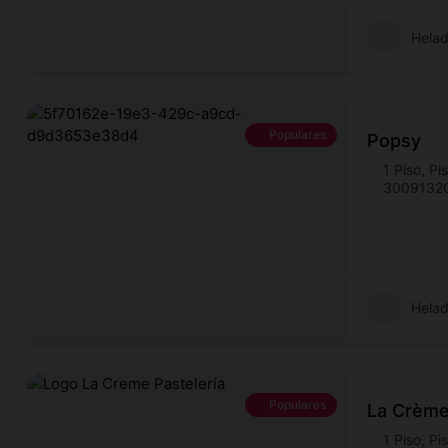
Helad
Populares
Popsy
1 Piso
,
Pi
3009132
Helad
Populares
La Crème
1 Piso
,
Pi