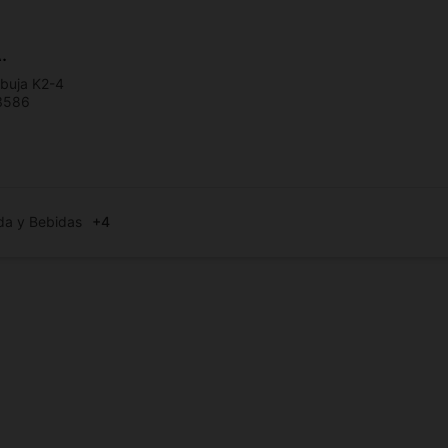
.
rbuja K2-4
3586
da y Bebidas
+4