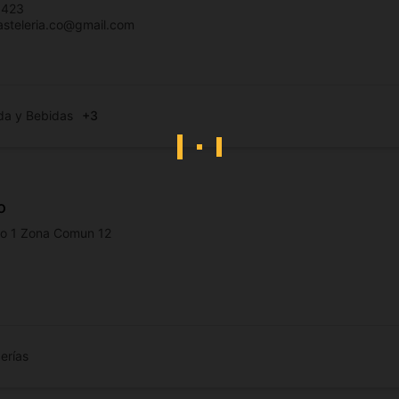
0423
steleria.co@gmail.com
da y Bebidas
+3
o
so 1 Zona Comun 12
erías