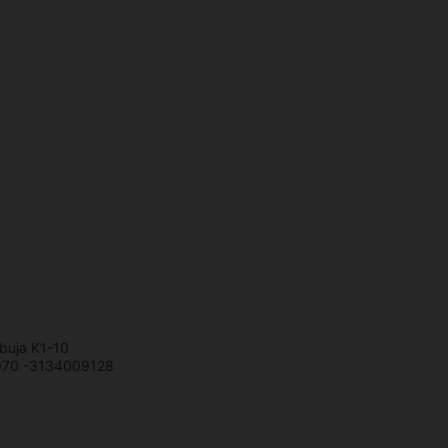
rbuja K1-10
070 -3134009128