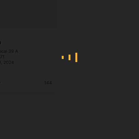
a
ocal 39 A
71
9, 2024
r
144