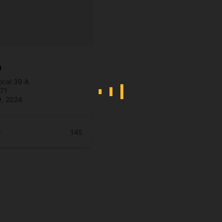
a
ocal 39 A
71
9, 2024
r
145