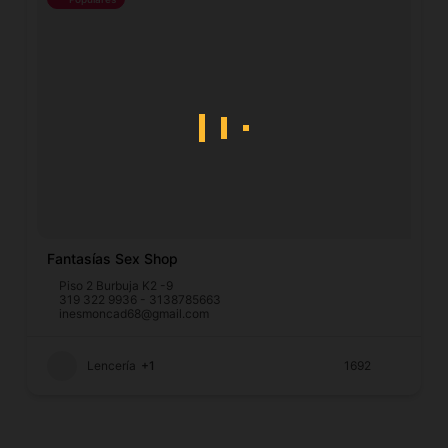
Fantasías Sex Shop
Piso 2 Burbuja K2 -9
319 322 9936 - 3138785663
inesmoncad68@gmail.com
Lencería
+1
1692