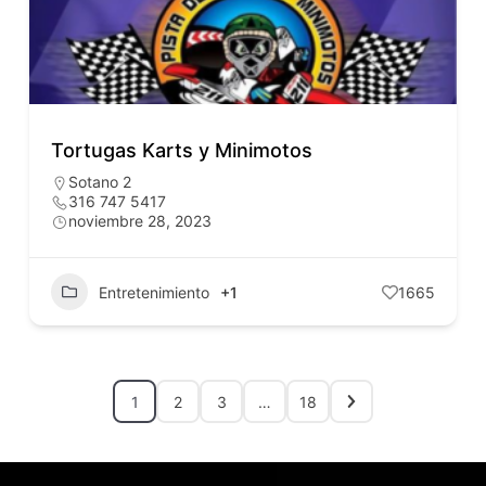
Tortugas Karts y Minimotos
Sotano 2
316 747 5417
noviembre 28, 2023
Entretenimiento
+1
1665
1
2
3
…
18