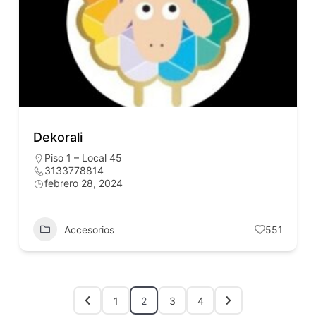
Dekorali
Piso 1 – Local 45
3133778814
febrero 28, 2024
Accesorios
551
1
2
3
4