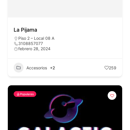
La Pijama
Piso 2 – Local 08 A
3108857077
febrero 28, 2024
Accesorios
+2
259
Populares