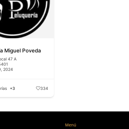
ía Miguel Poveda
ocal 47 A
5401
9, 2024
rías
+3
334
Menú