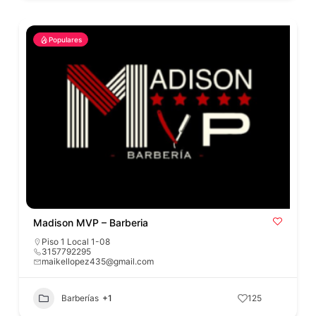
Populares
Madison MVP – Barberia
Piso 1 Local 1-08
3157792295
maikellopez435@gmail.com
Barberías
+1
125