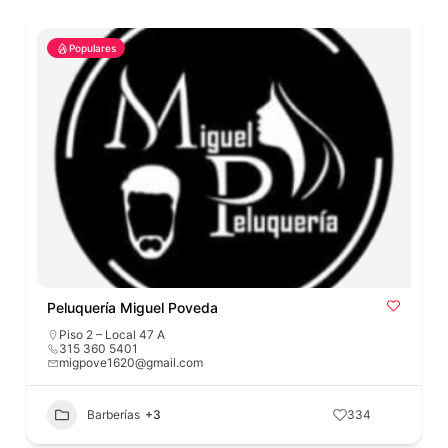
Populares
Peluquería Miguel Poveda
Piso 2 – Local 47 A
315 360 5401
migpove1620@gmail.com
Barberías
+3
334