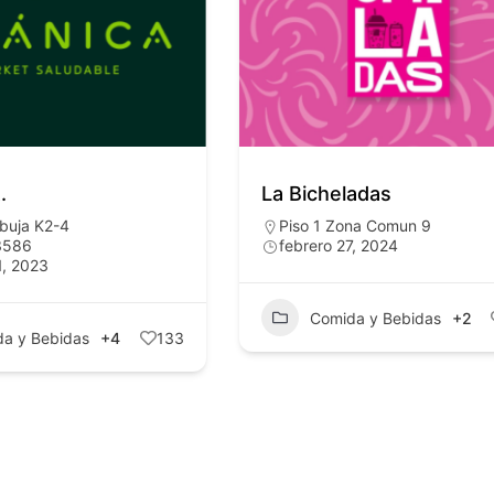
.
La Bicheladas
rbuja K2-4
Piso 1 Zona Comun 9
3586
febrero 27, 2024
1, 2023
Comida y Bebidas
+2
a y Bebidas
+4
133