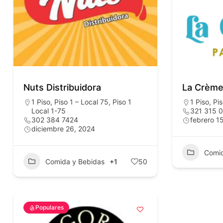
Nuts Distribuidora
La Crème
1 Piso
,
Piso 1 – Local 75
,
Piso 1
1 Piso
,
Pi
Local 1-75
321 315 
302 384 7424
febrero 1
diciembre 26, 2024
Comid
Comida y Bebidas
+1
50
Populares