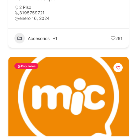
2 Piso
3195759721
enero 16, 2024
Accesorios
+1
261
Populares