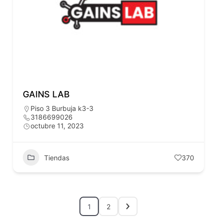
GAINS LAB
Piso 3 Burbuja k3-3
3186699026
octubre 11, 2023
Tiendas
370
1
2