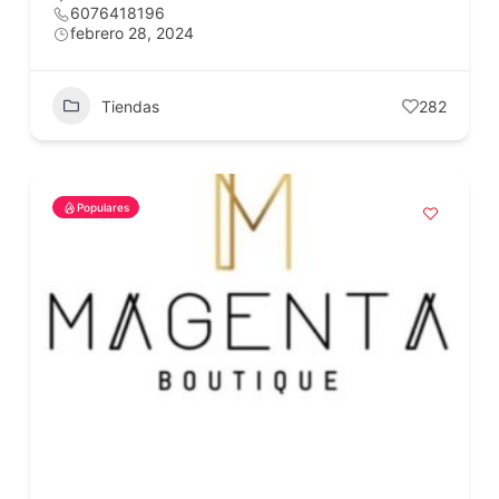
6076418196
febrero 28, 2024
Tiendas
282
Populares