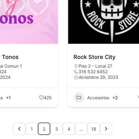
y Tonos
Rock Store City
na Comun 1
Piso 2 – Local 27
324
316 532 6452
 2024
diciembre 29, 2023
za
+1
425
Accesorios
+2
1
2
3
4
…
18