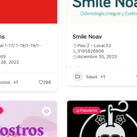
ns
Smile Noav
al 1-17/ 1-18/1-19/1-
Piso 2 – Local 52
3195826906
469
diciembre 30, 2023
 28, 2023
Salud
+1
orios
+1
298
Populares