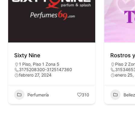
Sixty Nine
Rostros 
1 Piso
,
Piso 1 Zona 5
Piso 2 Zo
3175208300-3125147360
3153465
febrero 27, 2024
enero 25,
Perfumería
310
Belle