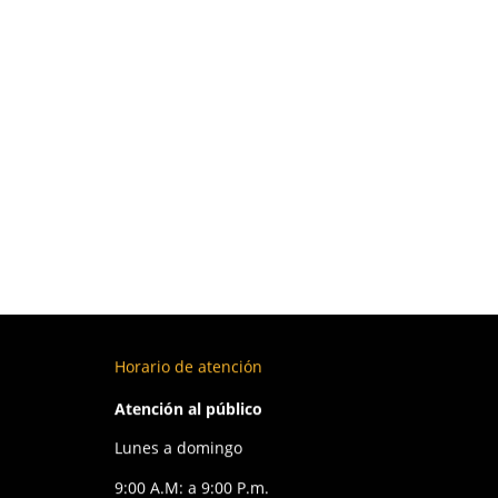
Fares Remains
Intenso Parfums
Piso 1 Local 1-56
Burbuja K2-2
317 337 3952
316 182 3911
diciembre 26, 2024
abril 27, 2024
Joyerías
+2
108
Cosméticos
+2
80
Horario de atención
Atención al público
Lunes a domingo
9:00 A.M: a 9:00 P.m.