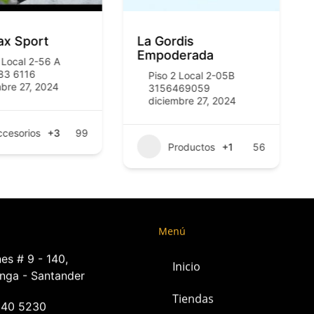
ax Sport
La Gordis
Empoderada
 Local 2-56 A
83 6116
Piso 2 Local 2-05B
bre 27, 2024
3156469059
diciembre 27, 2024
ccesorios
+3
99
Productos
+1
56
Menú
es # 9 - 140,
Inicio
nga - Santander
Tiendas
240 5230