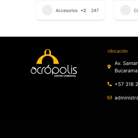
+3
99
Accesorios
+2
247
C
Ubicación
Av. Saman
Bucarama
+57 318 
administr