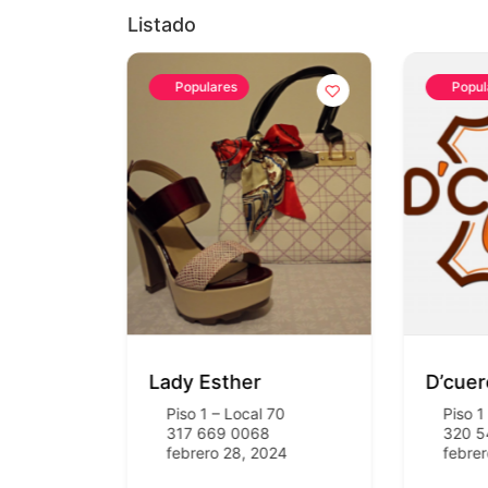
Listado
Populares
Popul
rt
Lady Esther
D’cuer
56 A
Piso 1 – Local 70
Piso 1
317 669 0068
320 5
2024
febrero 28, 2024
febrer