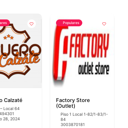
ares
Populares
o Calzaté
Factory Store
(Outlet)
 – Local 64
494301
Piso 1 Local 1-82/1-83/1-
o 28, 2024
84
3003870181