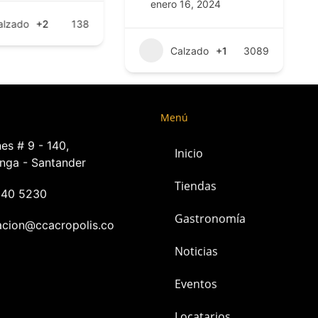
enero 16, 2024
alzado
+2
138
Calzado
+1
3089
Menú
es # 9 - 140,
Inicio
nga - Santander
Tiendas
240 5230
Gastronomía
acion@ccacropolis.co
Noticias
Eventos
Locatarios