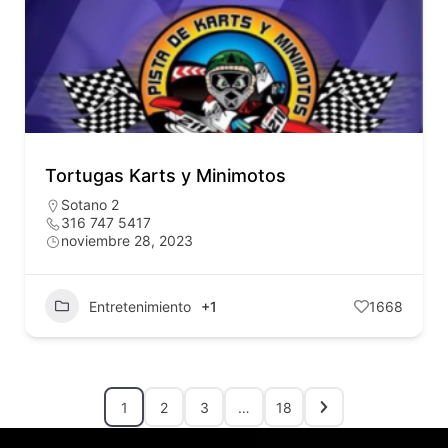
Tortugas Karts y Minimotos
Sotano 2
316 747 5417
noviembre 28, 2023
Entretenimiento
+1
1668
1
2
3
…
18