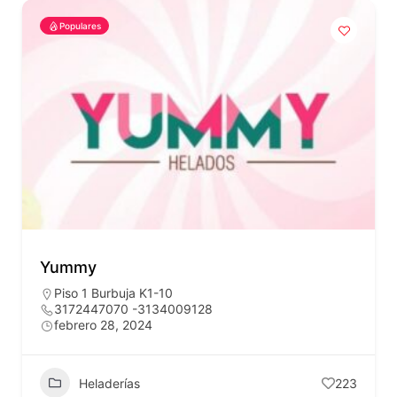
Populares
Yummy
Piso 1 Burbuja K1-10
3172447070 -3134009128
febrero 28, 2024
Heladerías
223