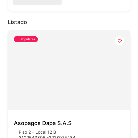
Listado
Populares
Asopagos Dapa S.A.S
Piso 2 – Local 12 B
3102543896 -3228975484