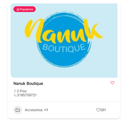
Populares
Nanuk Boutique
2 Piso
3195759721
Accesorios
+1
261