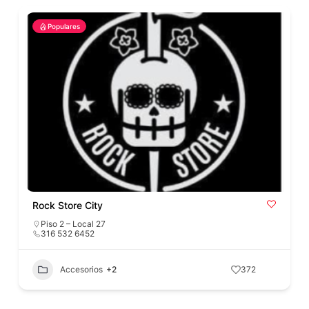
Populares
Rock Store City
Piso 2 – Local 27
316 532 6452
Accesorios
+2
372